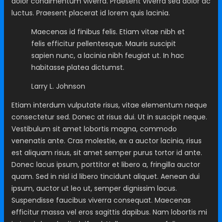
dolor condimentum viverra. Praesent viverra sed dolor ac
luctus. Praesent placerat id lorem quis lacinia.
Maecenas id finibus felis. Etiam vitae nibh et
felis efficitur pellentesque. Mauris suscipit
sapien nunc, a lacinia nibh feugiat ut. In hac
habitasse platea dictumst.
Larry L. Johnson
Etiam interdum vulputate risus, vitae elementum neque
consectetur sed. Donec at risus dui. Ut in suscipit neque.
Vestibulum sit amet lobortis magna, commodo
venenatis ante. Cras molestie, ex a auctor lacinia, risus
est aliquam risus, sit amet semper purus tortor id ante.
Donec lacus ipsum, porttitor et libero a, fringilla auctor
quam. Sed in nisl id libero tincidunt aliquet. Aenean dui
ipsum, auctor ut leo ut, semper dignissim lacus.
Suspendisse faucibus viverra consequat. Maecenas
efficitur massa vel eros sagittis dapibus. Nam lobortis mi