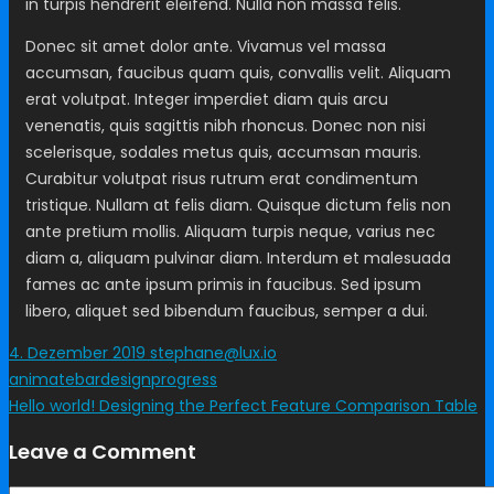
in turpis hendrerit eleifend. Nulla non massa felis.
Donec sit amet dolor ante. Vivamus vel massa
accumsan, faucibus quam quis, convallis velit. Aliquam
erat volutpat. Integer imperdiet diam quis arcu
venenatis, quis sagittis nibh rhoncus. Donec non nisi
scelerisque, sodales metus quis, accumsan mauris.
Curabitur volutpat risus rutrum erat condimentum
tristique. Nullam at felis diam. Quisque dictum felis non
ante pretium mollis. Aliquam turpis neque, varius nec
diam a, aliquam pulvinar diam. Interdum et malesuada
fames ac ante ipsum primis in faucibus. Sed ipsum
libero, aliquet sed bibendum faucibus, semper a dui.
4. Dezember 2019
stephane@lux.io
animate
bar
design
progress
Hello world!
Designing the Perfect Feature Comparison Table
Leave a Comment